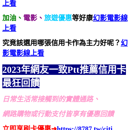
上看
加油、
電影、
旅遊優惠
等好康
幻影電影線
上看
究竟該選用哪張信用卡作為主力好呢？
幻
影電影線上看
2023年網友一致Ptt推薦信用卡
最狂回饋
日常生活常接觸到的實體通路、
網路購物或行動支付皆享有優惠回饋
立即享刷卡優惠
➜
https://8787.tw/citi